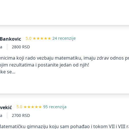
5.0
★★★★★
24 recenzije
 Bankovic
ta
2800 RSD
cenicima koji rado vezbaju matematiku, imaju zdrav odnos 
ojim rezultatima i postanite jedan od njih!
e se...
5.0
★★★★★
95 recenzija
vekić
ta
2700 RSD
atematičku gimnaziju koju sam pohađao i tokom VII i VIII 