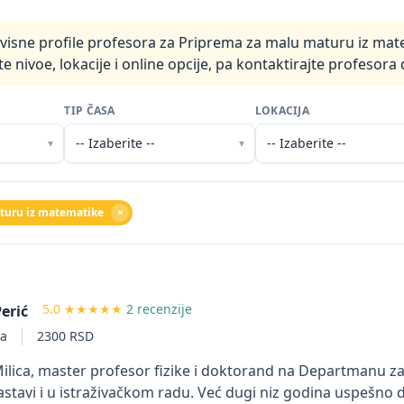
visne profile profesora za Priprema za malu maturu iz mate
e nivoe, lokacije i online opcije, pa kontaktirajte profesora 
TIP ČASA
LOKACIJA
▾
▾
turu iz matematike
×
5.0
★★★★★
2 recenzije
Perić
ta
2300 RSD
ilica, master profesor fizike i doktorand na Departmanu za
stavi i u istraživačkom radu. Već dugi niz godina uspešno 