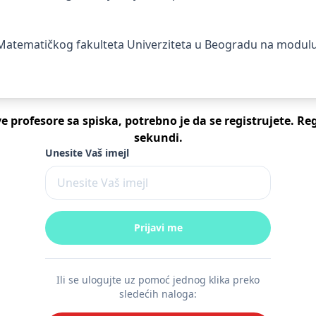
atematičkog fakulteta Univerziteta u Beogradu na modulu T
ve profesore sa spiska, potrebno je da se registrujete. Reg
sekundi.
Unesite Vaš imejl
Ili se ulogujte uz pomoć jednog klika preko
sledećih naloga: