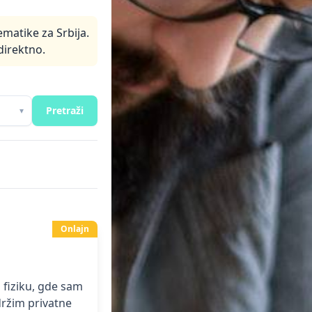
matike za Srbija.
direktno.
Pretraži
▾
Onlajn
 fiziku, gde sam
držim privatne