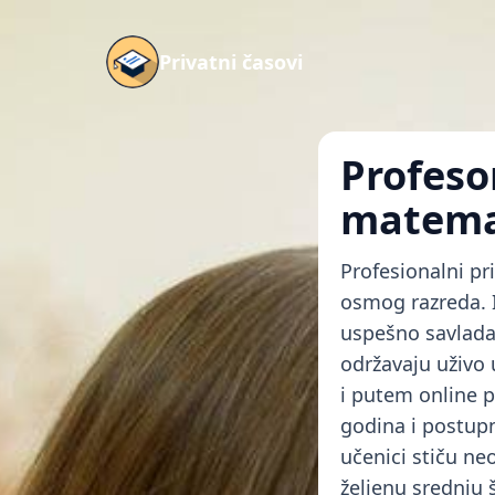
Privatni časovi
Profeso
matemat
Profesionalni pr
osmog razreda. 
uspešno savladaj
održavaju uživo
i putem online p
godina i postupn
učenici stiču n
željenu srednju 