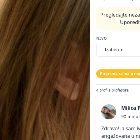
Pregledajte neza
Uporedit
NIVO
Priprema za malu ma
4 profila profesora
Milica 
90 minu
Zdravo! Ja sam M
angažovana u na