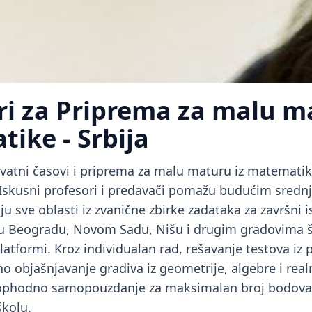
ri za Priprema za malu m
ike - Srbija
ivatni časovi i priprema za malu maturu iz matemati
Iskusni profesori i predavači pomažu budućim sredn
u sve oblasti iz zvanične zbirke zadataka za završni i
 u Beogradu, Novom Sadu, Nišu i drugim gradovima š
latformi. Kroz individualan rad, rešavanje testova iz
o objašnjavanje gradiva iz geometrije, algebre i real
eophodno samopouzdanje za maksimalan broj bodova
školu.