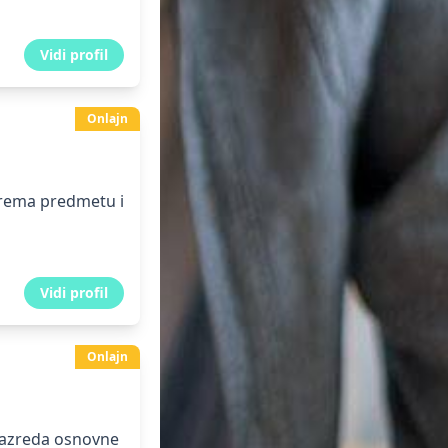
Vidi profil
Onlajn
prema predmetu i
Vidi profil
Onlajn
razreda osnovne