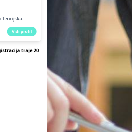
eorijska...
Vidi profil
istracija traje 20