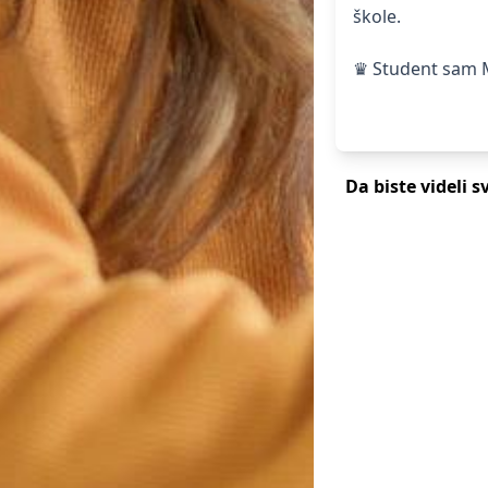
škole.
♛ Student sam M
Da biste videli s