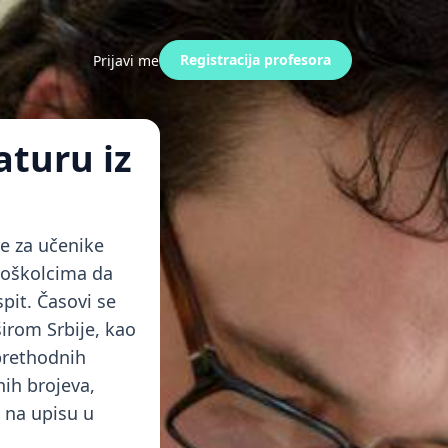
Registracija profesora
Prijavi me
aturu iz
ke za učenike
joškolcima da
spit. Časovi se
irom Srbije, kao
 prethodnih
nih brojeva,
 na upisu u