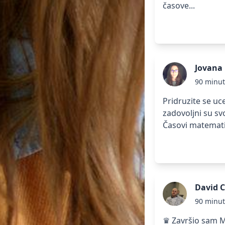
časove...
Jovana
90 minu
Pridruzite se u
zadovoljni su sv
Časovi matematik
David C
90 minu
♛ Završio sam M