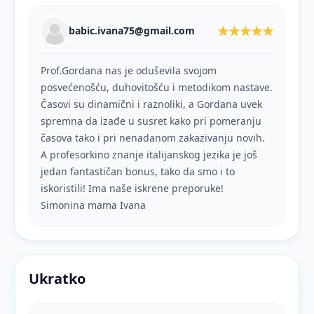
★★★★★
babic.ivana75@gmail.com
Prof.Gordana nas je oduševila svojom
posvećenošću, duhovitošću i metodikom nastave.
Časovi su dinamični i raznoliki, a Gordana uvek
spremna da izađe u susret kako pri pomeranju
časova tako i pri nenadanom zakazivanju novih.
A profesorkino znanje italijanskog jezika je još
jedan fantastičan bonus, tako da smo i to
iskoristili! Ima naše iskrene preporuke!
Simonina mama Ivana
Ukratko