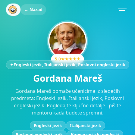
← Nazad
5.0
★★★★★
✦
Engleski jezik, Italijanski jezik, Poslovni engleski jezik
Gordana Mareš
Gordana Mareš pomaže učenicima iz sledećih
predmeta: Engleski jezik, Italijanski jezik, Poslovni
engleski jezik. Pogledajte ključne detalje i pišite
mentoru kada budete spremni.
Engleski jezik
Italijanski jezik
Poslovni engleski jezik
Konverzacijski engleski