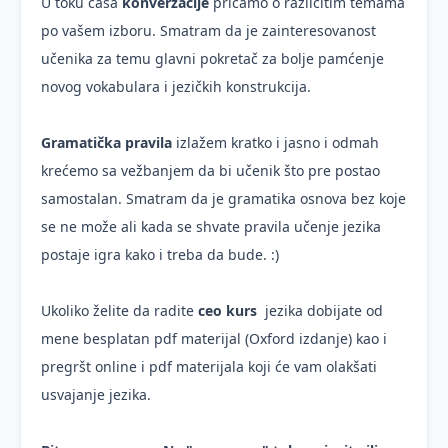
U toku časa
konverzacije
pričamo o različitim temama
po vašem izboru. Smatram da je zainteresovanost
učenika za temu glavni pokretač za bolje pamćenje
novog vokabulara i jezičkih konstrukcija.
Gramatička pravila
izlažem kratko i jasno i odmah
krećemo sa vežbanjem da bi učenik što pre postao
samostalan. Smatram da je gramatika osnova bez koje
se ne može ali kada se shvate pravila učenje jezika
postaje igra kako i treba da bude. :)
Ukoliko želite da radite
ceo kurs
jezika dobijate od
mene besplatan pdf materijal (Oxford izdanje) kao i
pregršt online i pdf materijala koji će vam olakšati
usvajanje jezika.