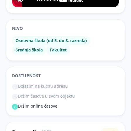
NIVO
Osnovna škola (od 5. do 8. razreda)
Srednja škola
Fakultet
DOSTUPNOST
Dolazim na kućnu adresu
–
Držim časove u svom objektu
–
Držim online časove
✓