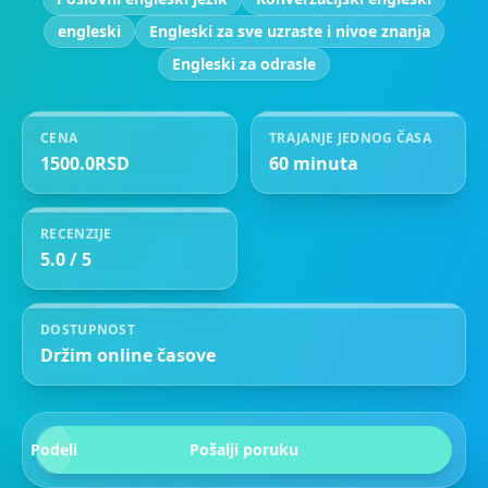
engleski
Engleski za sve uzraste i nivoe znanja
Engleski za odrasle
CENA
TRAJANJE JEDNOG ČASA
1500.0RSD
60 minuta
RECENZIJE
5.0 / 5
DOSTUPNOST
Držim online časove
Podeli
Pošalji poruku