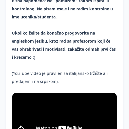
Bitna napomena: Ne "pomazem" tokom ispita ili
kontrolnog. Ne pisem eseje i ne radim kontrolne u
ime ucenika/studenta.
Ukoliko želite da konačno progovorite na
engleskom jeziku, kroz rad sa profesorom koji će
vas ohrabrivati i motivisati, zakažite odmah prvi čas
i krecemo
:)
(YouTube video je pravljen za italijansko tržište ali
predajem i na srpskom).