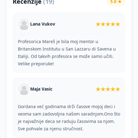
Recenzije
(19)
5.0
★
★★★★★
Lana Vukov
Profesorica Mareš je bila moj mentor u
Britanskom Institutu u San Lazzaru di Savena u
Italiji. Od takvih profesora se može samo učiti.
Velike preporuke!
★★★★★
Maja Vasic
Gordana već godinama drži časove mojoj deci i
veoma sam zadovoljna našom saradnjom.Ono što
je najvažnije deca se raduju časovima sa njom.
Sve pohvale za njenu stručnost.