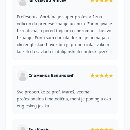
★★★★★
Miroslava Sremčev
Profesorica Gordana je super profesor I zna
odlicno da prenese znanje uceniku. Zanimljiva je
I kreativna, a pored toga ima i ogromno iskustvo
I znanje. Puno sam naucila dok mi je pomagala
oko engleskog I uvek bih je preporucila svakom
ko zeli da savlada ili italijanski ili engleski jezik.
★★★★★
Споменка Балиновић
Sve preporuke za prof. Mareš, veoma
profesionalna i metodična, meni je pomogla oko
engleskog jezika.
★★★★★
Ena Kostic