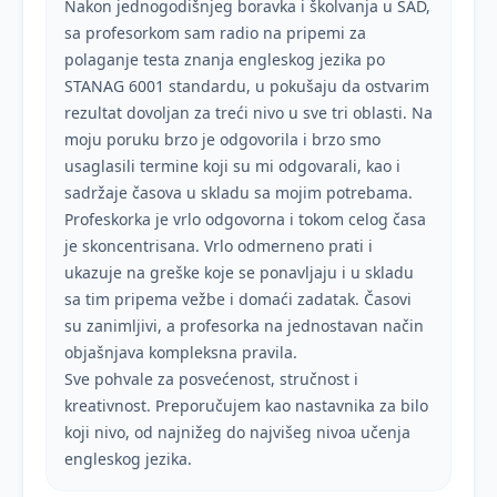
Nakon jednogodišnjeg boravka i školvanja u SAD,
sa profesorkom sam radio na pripemi za
polaganje testa znanja engleskog jezika po
STANAG 6001 standardu, u pokušaju da ostvarim
rezultat dovoljan za treći nivo u sve tri oblasti. Na
moju poruku brzo je odgovorila i brzo smo
usaglasili termine koji su mi odgovarali, kao i
sadržaje časova u skladu sa mojim potrebama.
Profeskorka je vrlo odgovorna i tokom celog časa
je skoncentrisana. Vrlo odmerneno prati i
ukazuje na greške koje se ponavljaju i u skladu
sa tim pripema vežbe i domaći zadatak. Časovi
su zanimljivi, a profesorka na jednostavan način
objašnjava kompleksna pravila.
Sve pohvale za posvećenost, stručnost i
kreativnost. Preporučujem kao nastavnika za bilo
koji nivo, od najnižeg do najvišeg nivoa učenja
engleskog jezika.