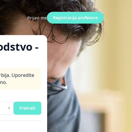
Registracija profesora
Prijavi me
odstvo -
rbija. Uporedite
tno.
Pretraži
▾