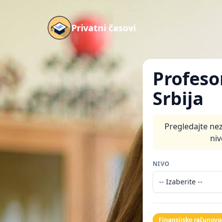
Privatni časovi
Profeso
Srbija
Pregledajte nez
niv
NIVO
Finansijsko računovo