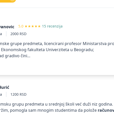
5.0
★★★★★
15 recenzija
vanovic
ta
2000 RSD
ske grupe predmeta, licencirani profesor Ministarstva pro
 Ekonomskog fakulteta Univerziteta u Beogradu;
ad gradivo čini...
Hurić
ta
1200 RSD
sku grupu predmeta u srednjoj školi već duži niz godina.
držim, pomogla sam mnogim studentima da polože
računov