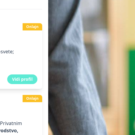
Onlajn
svete;
Vidi profil
Onlajn
 Privatnim
odstvo,