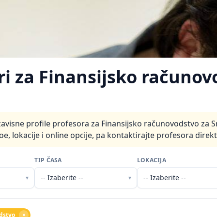
ri za Finansijsko računov
avisne profile profesora za Finansijsko računovodstvo za S
oe, lokacije i online opcije, pa kontaktirajte profesora direk
TIP ČASA
LOKACIJA
▾
▾
dstvo
×