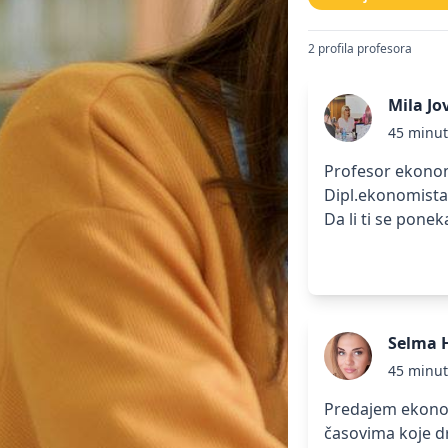
2 profila profesora
Mila Jo
45 minu
Profesor ekonom
Dipl.ekonomista
Da li ti se ponek
Selma 
45 minu
Predajem ekonom
časovima koje 