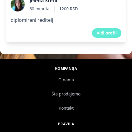
Jelena Štetić
60 minuta
1200 RSD
diplomirani reditelj
Vidi profil
KOMPANIJA
O nama
Šta prodajemo
Kontakt
PRAVILA