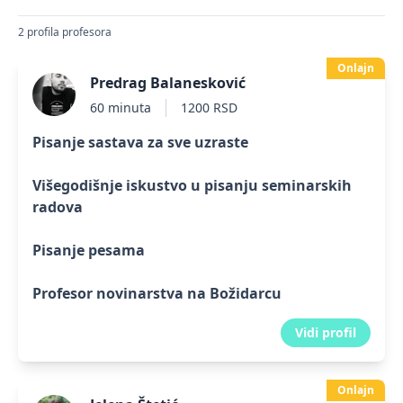
2 profila profesora
Onlajn
Predrag Balanesković
60 minuta
1200 RSD
Pisanje sastava za sve uzraste
Višegodišnje iskustvo u pisanju seminarskih
radova
Pisanje pesama
Profesor novinarstva na Božidarcu
Vidi profil
Onlajn